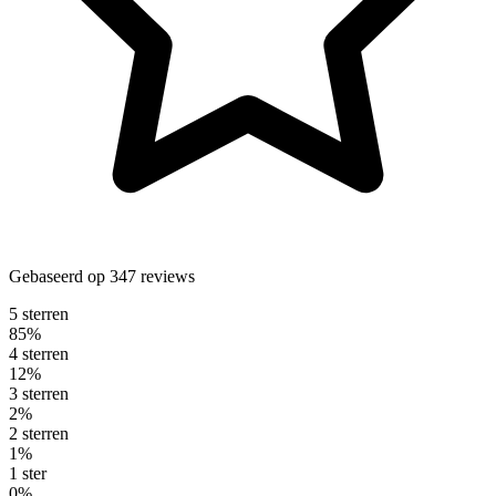
Gebaseerd op
347
reviews
5
ster
ren
85
%
4
ster
ren
12
%
3
ster
ren
2
%
2
ster
ren
1
%
1
ster
0
%