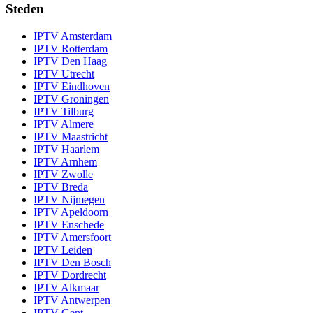
Steden
IPTV
Amsterdam
IPTV
Rotterdam
IPTV
Den Haag
IPTV
Utrecht
IPTV
Eindhoven
IPTV
Groningen
IPTV
Tilburg
IPTV
Almere
IPTV
Maastricht
IPTV
Haarlem
IPTV
Arnhem
IPTV
Zwolle
IPTV
Breda
IPTV
Nijmegen
IPTV
Apeldoorn
IPTV
Enschede
IPTV
Amersfoort
IPTV
Leiden
IPTV
Den Bosch
IPTV
Dordrecht
IPTV
Alkmaar
IPTV
Antwerpen
IPTV
Gent