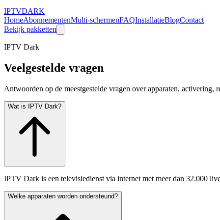
IPTV
DARK
Home
Abonnementen
Multi-schermen
FAQ
Installatie
Blog
Contact
Bekijk pakketten
IPTV Dark
Veelgestelde
vragen
Antwoorden op de meestgestelde vragen over apparaten, activering, 
Wat is IPTV Dark?
IPTV Dark is een televisiedienst via internet met meer dan 32.000 liv
Welke apparaten worden ondersteund?