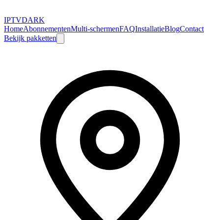
IPTV
DARK
Home
Abonnementen
Multi-schermen
FAQ
Installatie
Blog
Contact
Bekijk pakketten