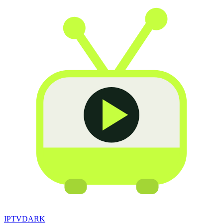
IPTV
DARK