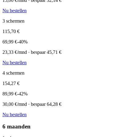
15,00
€/mnd · bespaar
32,14
€
Nu bestellen
3
schermen
115,70
€
69,99
€
-
40
%
23,33
€/mnd · bespaar
45,71
€
Nu bestellen
4
schermen
154,27
€
89,99
€
-
42
%
30,00
€/mnd · bespaar
64,28
€
Nu bestellen
6 maanden