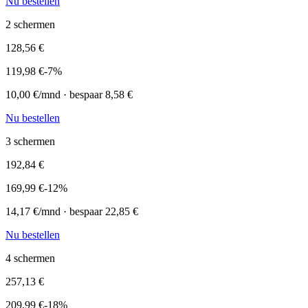
Nu bestellen
2
schermen
128,56
€
119,98
€
-
7
%
10,00
€/mnd · bespaar
8,58
€
Nu bestellen
3
schermen
192,84
€
169,99
€
-
12
%
14,17
€/mnd · bespaar
22,85
€
Nu bestellen
4
schermen
257,13
€
209,99
€
-
18
%