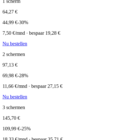
1
scherm
64,27
€
44,99
€
-
30
%
7,50
€/mnd · bespaar
19,28
€
Nu bestellen
2
schermen
97,13
€
69,98
€
-
28
%
11,66
€/mnd · bespaar
27,15
€
Nu bestellen
3
schermen
145,70
€
109,99
€
-
25
%
18,33
€/mnd · bespaar
35,71
€